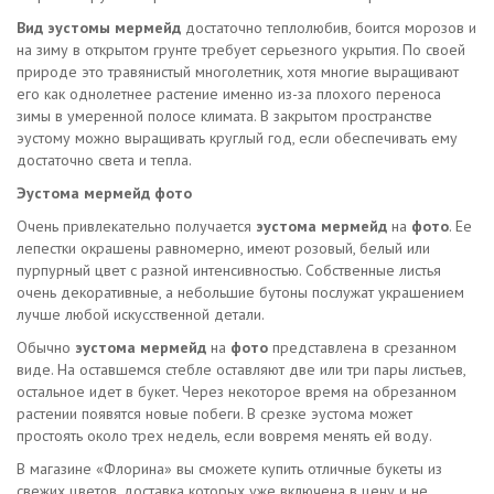
Вид эустомы мермейд
достаточно теплолюбив, боится морозов и
на зиму в открытом грунте требует серьезного укрытия. По своей
природе это травянистый многолетник, хотя многие выращивают
его как однолетнее растение именно из-за плохого переноса
зимы в умеренной полосе климата. В закрытом пространстве
эустому можно выращивать круглый год, если обеспечивать ему
достаточно света и тепла.
Эустома мермейд фото
Очень привлекательно получается
эустома мермейд
на
фото
. Ее
лепестки окрашены равномерно, имеют розовый, белый или
пурпурный цвет с разной интенсивностью. Собственные листья
очень декоративные, а небольшие бутоны послужат украшением
лучше любой искусственной детали.
Обычно
эустома мермейд
на
фото
представлена в срезанном
виде. На оставшемся стебле оставляют две или три пары листьев,
остальное идет в букет. Через некоторое время на обрезанном
растении появятся новые побеги. В срезке эустома может
простоять около трех недель, если вовремя менять ей воду.
В магазине «Флорина» вы сможете купить отличные букеты из
свежих цветов, доставка которых уже включена в цену и не