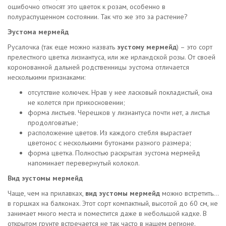
ошибочно относят это цветок к розам, особенно в
полураспущенном состоянии. Так что же это за растение?
Эустома мермейд
Русалочка (так еще можно назвать
эустому мермейд
) – это сорт
прелестного цветка лизиантуса, или же ирландской розы. От своей
коронованной дальней родственницы эустома отличается
несколькими признаками:
отсутствие колючек. Нрав у нее ласковый покладистый, она
не колется при прикосновении;
форма листьев. Черешков у лизиантуса почти нет, а листья
продолговатые;
расположение цветов. Из каждого стебля вырастает
цветонос с несколькими бутонами разного размера;
форма цветка. Полностью раскрытая эустома мермейд
напоминает перевернутый колокол.
Вид эустомы мермейд
Чаще, чем на прилавках,
вид эустомы мермейд
можно встретить…
в горшках на балконах. Этот сорт компактный, высотой до 60 см, не
занимает много места и поместится даже в небольшой кадке. В
открытом грунте встречается не так часто в нашем регионе.