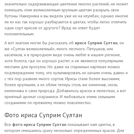
значительно задерживающая цветение многих растений, не может
помешать этим великолепным крупным цветам раскрыть свои
бутоны. Наверняка и вы видели уже их на клумбах, однако многие
ли из нас так хорошо разбираются в цветах, чтобы легко отличить
один сорт ирисов от другого? Вряд ли ответ будет
положительным.
А вот знатоки могли бы рассказать об
ирисе Суприм Султан
, он
же «Султан великолепный», много лестного. Петушков, или
касатиков, и в природном виде очень любят в нашем регионе,
хотя болота, где он хорошо растет, и не являются популярными
местами для прогулок. Но даже на старинных картинах можно
подтверждение тому, что культивировать их начали очень давно и
с тех пор развили много сортов. Ирисы стали более высокими,
более крупными, а их облик теперь столь же изменчив, сколь
изменчива и сама природа. Добавилось красок в лепестках, а вот
приятный аромат сохранился. И любоваться этими сильными
созданиями по-прежнему можно повсеместно.
Фото ириса Суприм Султан
Все
фото ириса Суприм Султан
показывают нам цветок, в
котором смешались сразу несколько определенных красок. Для