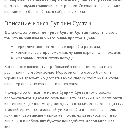
поочередно на кончиках. Нераскрытые бутоны заостренные, за что
цветок и получил сравнение со стрелами. Сизоватые листья почти
плоские и по большей части собраны у корня.
Описание ириса Суприм Султан
Дальнейшее
описание ириса Суприм Султан
говорит также о
том, что выращивание у него очень простое. Нужны:
периодическое разделение корней и рассадка;
легкая почва с дренажом как лучший вариант для посадки;
умеренный полив сухую погоду.
Хотя в итоге конкретных требований к почве нет, ирисы могут
расти почти на любой земле. Морозов он не особо боится и
укрытия не требует, но доспать землю сверху стоит, иначе корни
на поверхности позеленеют и пересохнут.
У флористов
описание ириса Суприм Султан
тоже весьма
положительное. Цветы по большей части сезонные, но могут расти
и в теплице, где цветут круглогодично в зависимости от созданных
условий. Аромат сладковатый, умеренной интенсивности, очень
приятный. Свои листья у ириса неплохие, но цветоносы почти их
лишены, и в небольших букетах понадобится дополнительная
зелень.