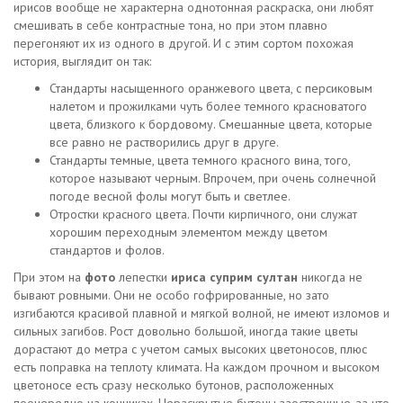
ирисов вообще не характерна однотонная раскраска, они любят
смешивать в себе контрастные тона, но при этом плавно
перегоняют их из одного в другой. И с этим сортом похожая
история, выглядит он так:
Стандарты насыщенного оранжевого цвета, с персиковым
налетом и прожилками чуть более темного красноватого
цвета, близкого к бордовому. Смешанные цвета, которые
все равно не растворились друг в друге.
Стандарты темные, цвета темного красного вина, того,
которое называют черным. Впрочем, при очень солнечной
погоде весной фолы могут быть и светлее.
Отростки красного цвета. Почти кирпичного, они служат
хорошим переходным элементом между цветом
стандартов и фолов.
При этом на
фото
лепестки
ириса суприм султан
никогда не
бывают ровными. Они не особо гофрированные, но зато
изгибаются красивой плавной и мягкой волной, не имеют изломов и
сильных загибов. Рост довольно большой, иногда такие цветы
дорастают до метра с учетом самых высоких цветоносов, плюс
есть поправка на теплоту климата. На каждом прочном и высоком
цветоносе есть сразу несколько бутонов, расположенных