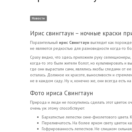
Новости
Ирис свингтаун – ночные краски пр
Поразительный
ирис Свингтаун
выглядит как порожден
не являются редкостью для разновидности когда-то бол
Сразу видно, что здесь приложили руку селекционеры,
когда-то это были жители болот, но культивировать и в
где они вырастали сами, являлись якобы следами от ее 
осталась. Должное их красоте, выносливости и стремл
не в каждом саду. Ну и, конечно же, они всегда есть н
Фото ириса Свингтаун
Природа и люди не поскупились сделать этот цветок оч
очень уж этому способствуют:
Бархатистые лепестки сине-фиолетового цвета. К
Переливчатость. На более ярком свету цветок к
Гофрированность лепестков. Не слишком сильная,