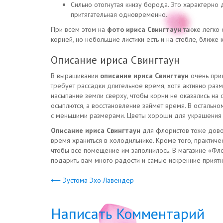
Сильно отогнутая книзу борода. Это характерно
притягательная одновременно.
При всем этом на
фото ириса Свингтаун
также легко 
корней, но небольшие листики есть и на стебле, ближе
Описание ириса Свингтаун
В выращивании
описание ириса Свингтаун
очень прия
требует рассадки длительное время, хотя активно разм
насыпание земли сверху, чтобы корни не оказались на 
осыплются, а восстановление займет время. В остально
с меньшими размерами. Цветы хороши для украшения 
Описание ириса Свингтаун
для флористов тоже дово
время храниться в холодильнике. Кроме того, практиче
чтобы все помещение им заполнилось. В магазине «Фло
подарить вам много радости и самые искренние прият
⟵ Эустома Эхо Лавендер
Написать Комментарий