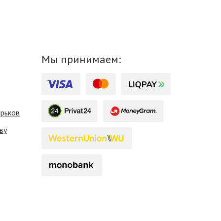
Мы принимаем:
арьков
ву