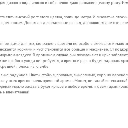
 для данного вида ирисов и собственно дало название целому роду. Им
отметить высокий рост этого цветка, почти до метра. И сизоватые плоски
 к цветоносам. Довольно декоративные на вид, дополнительное озелене
тное даже для тех, кто ранее с цветами не особо сталкивался и мало зн
ножается корнями и куст становится все больше и массивнее. От подко
открытом воздухе. В противном случае они позеленеют и ирис заболеет.
м же особого ухода не требуется, и ирис все равно будет радовать ярк
средней полосы на клумбе.
льно радужное. Цветы стойкие, прочные, выносливые, хорошо перенося
ски у всех ирисов очень приятный аромат. Может, не самый интенсивны
рина» можно заказать букет ирисов в любое время, и к вам гарантиро
ные впечатления!