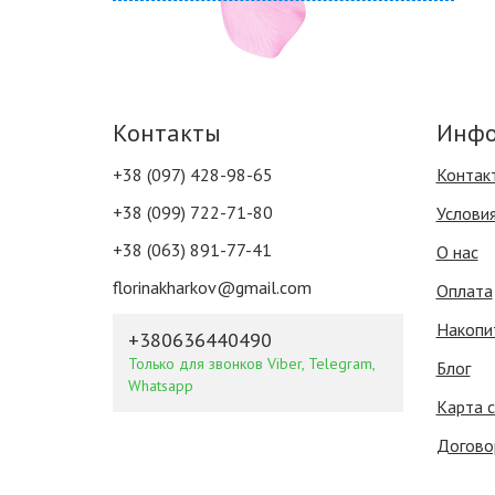
Контакты
Инфо
+38 (097) 428-98-65
Контак
+38 (099) 722-71-80
Услови
+38 (063) 891-77-41
О нас
florinakharkov@gmail.com
Оплата
Накопи
+380636440490
Только для звонков Viber, Telegram,
Блог
Whatsapp
Карта 
Догово