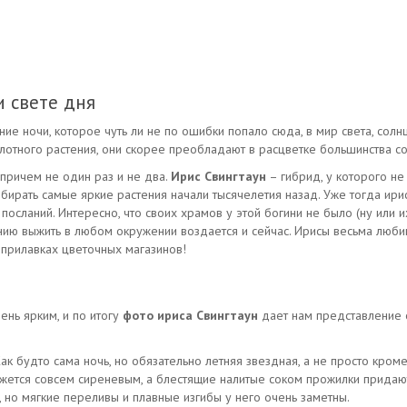
и свете дня
ие ночи, которое чуть ли не по ошибки попало сюда, в мир света, солн
отного растения, они скорее преобладают в расцветке большинства сорт
 причем не один раз и не два.
Ирис Свингтаун
– гибрид, у которого не
ыбирать самые яркие растения начали тысячелетия назад. Уже тогда ири
посланий. Интересно, что своих храмов у этой богини не было (ну или их
ению выжить в любом окружении воздается и сейчас. Ирисы весьма любим
а прилавках цветочных магазинов!
ень ярким, и по итогу
фото ириса Свингтаун
дает нам представление о
ак будто сама ночь, но обязательно летняя звездная, а не просто кром
ажется совсем сиреневым, а блестящие налитые соком прожилки придаю
 но мягкие переливы и плавные изгибы у него очень заметны.