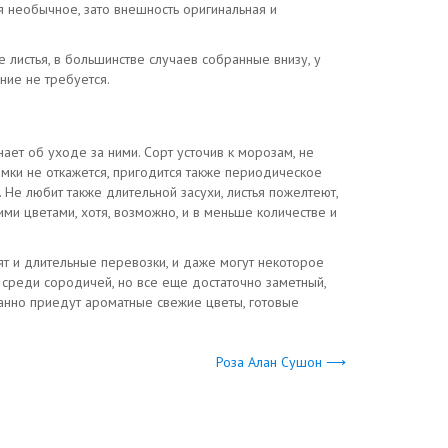
я необычное, зато внешность оригинальная и
е листья, в большинстве случаев собранные внизу, у
ние не требуется.
ает об уходе за ними. Сорт усточив к морозам, не
рмки не откажется, пригодится также периодическое
 Не любит также длительной засухи, листья пожелтеют,
ими цветами, хотя, возможно, и в меньше количестве и
т и длительные перевозки, и даже могут некоторое
й среди сородичей, но все еще достаточно заметный,
ванно приедут ароматные свежие цветы, готовые
Роза Алан Сушон ⟶