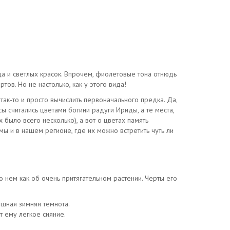
ца и светлых красок. Впрочем, фиолетовые тона отнюдь
ов. Но не настолько, как у этого вида!
 так-то и просто вычислить первоначального предка. Да,
сы считались цветами богини радуги Ириды, а те места,
 было всего несколько), а вот о цветах память
ы и в нашем регионе, где их можно встретить чуть ли
 нем как об очень притягательном растении. Черты его
ешная зимняя темнота.
т ему легкое сияние.