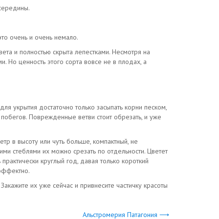
середины.
это очень и очень немало.
вета и полностью скрыта лепестками. Несмотря на
 Но ценность этого сорта вовсе не в плодах, а
для укрытия достаточно только засыпать корни песком,
 побегов. Поврежденные ветви стоит обрезать, и уже
р в высоту или чуть больше, компактный, не
ими стеблями их можно срезать по отдельности. Цветет
практически круглый год, давая только короткий
эффектно.
Закажите их уже сейчас и привнесите частичку красоты
Альстромерия Патагония ⟶