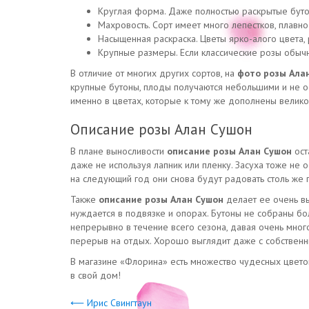
Круглая форма. Даже полностью раскрытые буто
Махровость. Сорт имеет много лепестков, плавно
Насыщенная раскраска. Цветы ярко-алого цвета
Крупные размеры. Если классические розы обычно
В отличие от многих других сортов, на
фото розы Ала
крупные бутоны, плоды получаются небольшими и не ос
именно в цветах, которые к тому же дополнены велик
Описание розы Алан Сушон
В плане выносливости
описание розы Алан Сушон
ост
даже не используя лапник или пленку. Засуха тоже не
на следующий год они снова будут радовать столь же 
Также
описание розы Алан Сушон
делает ее очень в
нуждается в подвязке и опорах. Бутоны не собраны бо
непрерывно в течение всего сезона, давая очень мног
перерыв на отдых. Хорошо выглядит даже с собственн
В магазине «Флорина» есть множество чудесных цветов,
в свой дом!
⟵ Ирис Свингтаун