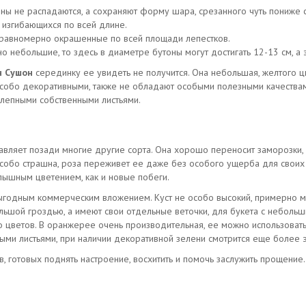
ны не распадаются, а сохраняют форму шара, срезанного чуть пониже 
 изгибающихся по всей длине.
, равномерно окрашенные по всей площади лепестков.
 небольшие, то здесь в диаметре бутоны могут достигать 12-13 см, а 
н Сушон
серединку ее увидеть не получится. Она небольшая, желтого ц
обо декоративными, также не обладают особыми полезными качествами.
олепными собственными листьями.
авляет позади многие другие сорта. Она хорошо переносит заморозки, 
 особо страшна, роза переживет ее даже без особого ущерба для своих
пышным цветением, как и новые побеги.
ыгодным коммерческим вложением. Куст не особо высокий, примерно мет
льшой гроздью, а имеют свои отдельные веточки, для букета с небольш
о цветов. В оранжерее очень производительная, ее можно использовать 
ыми листьями, при наличии декоративной зелени смотрится еще более 
 готовых поднять настроение, восхитить и помочь заслужить прощение. 