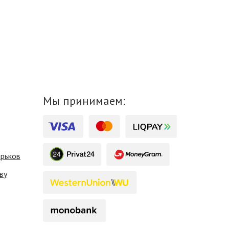
Мы принимаем:
арьков
ву