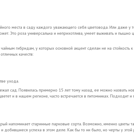
йного места в саду каждого уважающего себя цветовода. Или даже у те
жет. Это роза универсальна и неприхотлива, умеет выживать и пышно ц
 чайным гибридам, у которых основной акцент сделан не на стойкость 
 отличных качеств:
ве ухода.
ежал сад. Появилась примерно 15 лет тому назад, ее можно назвать нов
цветет и в нашем регионе, часто встречается в питомниках. Подходит и
рый напоминает старинные парковые сорта. Возможно, именно цветы та
 и добившиеся успеха в этом деле. Как бы то ни было, но черты у этой