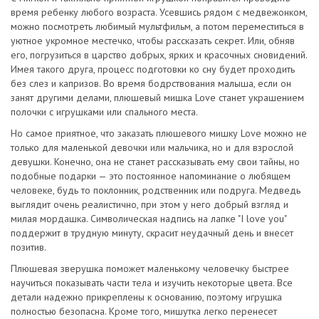
время ребенку любого возраста. Усевшись рядом с медвежонком,
можно посмотреть любимый мультфильм, а потом переместиться в
уютное укромное местечко, чтобы рассказать секрет. Или, обняв
его, погрузиться в царство добрых, ярких и красочных сновидений.
Имея такого друга, процесс подготовки ко сну будет проходить
без слез и капризов. Во время бодрствования малыша, если он
занят другими делами, плюшевый мишка Love станет украшением
полочки с игрушками или спального места.
Но самое приятное, что заказать плюшевого мишку Love можно не
только для маленькой девочки или мальчика, но и для взрослой
девушки. Конечно, она не станет рассказывать ему свои тайны, но
подобные подарки — это постоянное напоминание о любящем
человеке, будь то поклонник, родственник или подруга. Медведь
выглядит очень реалистично, при этом у него добрый взгляд и
милая мордашка. Символическая надпись на лапке "I love you"
поддержит в трудную минуту, скрасит неудачный день и внесет
позитив.
Плюшевая зверушка поможет маленькому человечку быстрее
научиться показывать части тела и изучить некоторые цвета. Все
детали надежно прикреплены к основанию, поэтому игрушка
полностью безопасна. Кроме того, мишутка легко перенесет