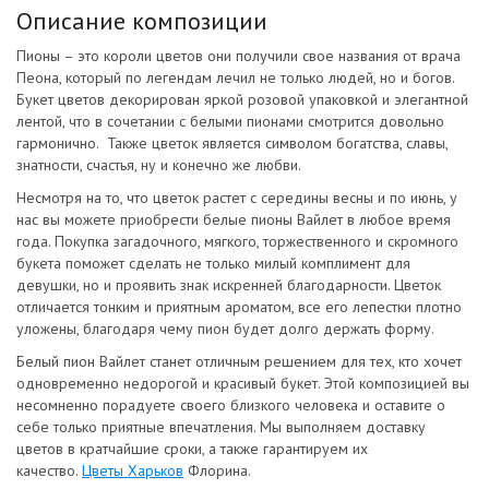
Описание композиции
Пионы – это короли цветов они получили свое названия от врача
Пеона, который по легендам лечил не только людей, но и богов.
Букет цветов декорирован яркой розовой упаковкой и элегантной
лентой, что в сочетании с белыми пионами смотрится довольно
гармонично. Также цветок является символом богатства, славы,
знатности, счастья, ну и конечно же любви.
Несмотря на то, что цветок растет с середины весны и по июнь, у
нас вы можете приобрести белые пионы Вайлет в любое время
года. Покупка загадочного, мягкого, торжественного и скромного
букета поможет сделать не только милый комплимент для
девушки, но и проявить знак искренней благодарности. Цветок
отличается тонким и приятным ароматом, все его лепестки плотно
уложены, благодаря чему пион будет долго держать форму.
Белый пион Вайлет станет отличным решением для тех, кто хочет
одновременно недорогой и красивый букет. Этой композицией вы
несомненно порадуете своего близкого человека и оставите о
себе только приятные впечатления. Мы выполняем доставку
цветов в кратчайшие сроки, а также гарантируем их
качество.
Цветы Харьков
Флорина.