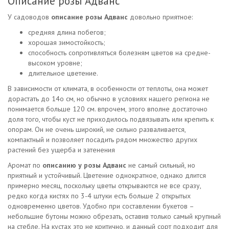
Описание розы Адванс
У садоводов
описание розы Адванс
довольно приятное:
средняя длина побегов;
хорошая зимостойкость;
способность сопротивляться болезням цветов на средне-
высоком уровне;
длительное цветение.
В зависимости от климата, в особенности от теплоты, она может
дорастать до 14о см, но обычно в условиях нашего региона не
понимается больше 120 см. впрочем, этого вполне достаточно
доля того, чтобы куст не приходилось подвязывать или крепить к
опорам. Он не очень широкий, не сильно разваливается,
компактный и позволяет посадить рядом множество других
растений без ущерба и затенения
Аромат по
описанию у розы Адванс
не самый сильный, но
приятный и устойчивый. Цветение однократное, однако длится
примерно месяц, поскольку цветы открываются не все сразу,
редко когда кистях по 3-4 штуки есть больше 2 открытых
одновременно цветов. Удобно при составлении букетов –
небольшие бутоны можно обрезать, оставив только самый крупный
на стебле. На кустах это не критично, и данный сорт подходит для