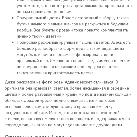
учетом того, что в воде розы продолжают раскрываться, это
весьма практичное решение.
Полураскрытый цветок. Более осторожный выбор, у такого
бутона намного меньше шансов не раскрыться в будущем
вообще. Все букеты с розами тоже принято комплектовать
именно такими цветами.
Полностью раскрытый крупный и пышный цветок. Здесь есть
большое разнообразие форм, ведь в таком виде цветы
могут быть и почти плоскими, и формировать почти
правильный шар. Именно что почти – ведь именно в легком
несовершенстве, оставляющем простор для фантазии,
таится основная притягательность цветка.
Даже раскраска на
фото розы Адванс
может отличаться! В
оригинале она кремовая, светлая, более насыщенная в середине
цветка и более разбавленная к краям. Но под действием солнца и
обильных дождей краски немного вымываются и выгорают,
оставляя лепесткам светлую основу и придавая им легкую
воздушность в облике. Может, это и недостаток в некоторой
степени, но зато куст меняет свою внешность и подстраивается по
природу так, как этого не могут сделать многие другие цветы.