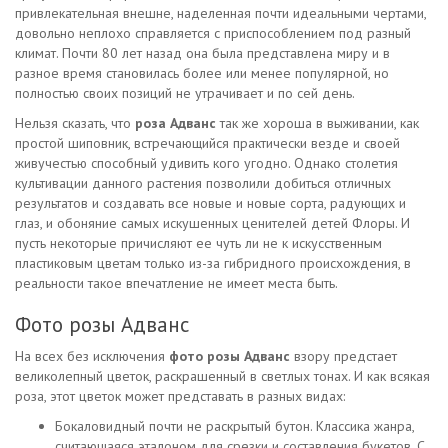
привлекательная внешне, наделенная почти идеальными чертами,
довольно неплохо справляется с приспособлением под разный
климат. Почти 80 лет назад она была представлена миру и в
разное время становилась более или менее популярной, но
полностью своих позиций не утрачивает и по сей день.
Нельзя сказать, что
роза Адванс
так же хороша в выживании, как
простой шиповник, встречающийся практически везде и своей
живучестью способный удивить кого угодно. Однако столетия
культивации данного растения позволили добиться отличных
результатов и создавать все новые и новые сорта, радующих и
глаз, и обоняние самых искушенных ценителей детей Флоры. И
пусть некоторые причисляют ее чуть ли не к искусственным
пластиковым цветам только из-за гибридного происхождения, в
реальности такое впечатление не имеет места быть.
Фото розы Адванс
На всех без исключения
фото розы Адванс
взору предстает
великолепный цветок, раскрашенный в светлых тонах. И как всякая
роза, этот цветок может представать в разных видах:
Бокаловидный почти не раскрытый бутон. Классика жанра,
считающаяся эталоном для срезки и составления букетов. С