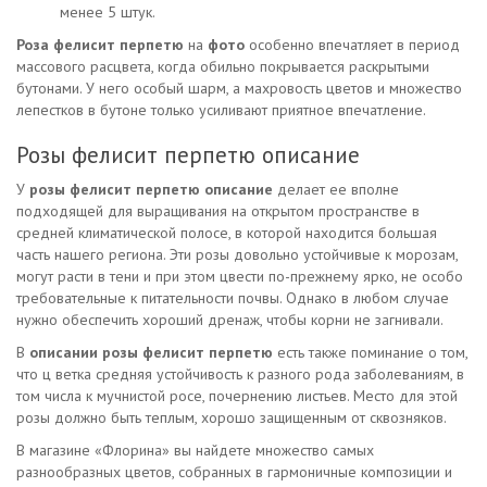
менее 5 штук.
Роза фелисит перпетю
на
фото
особенно впечатляет в период
массового расцвета, когда обильно покрывается раскрытыми
бутонами. У него особый шарм, а махровость цветов и множество
лепестков в бутоне только усиливают приятное впечатление.
Розы фелисит перпетю описание
У
розы фелисит перпетю описание
делает ее вполне
подходящей для выращивания на открытом пространстве в
средней климатической полосе, в которой находится большая
часть нашего региона. Эти розы довольно устойчивые к морозам,
могут расти в тени и при этом цвести по-прежнему ярко, не особо
требовательные к питательности почвы. Однако в любом случае
нужно обеспечить хороший дренаж, чтобы корни не загнивали.
В
описании розы фелисит перпетю
есть также поминание о том,
что ц ветка средняя устойчивость к разного рода заболеваниям, в
том числа к мучнистой росе, почернению листьев. Место для этой
розы должно быть теплым, хорошо защищенным от сквозняков.
В магазине «Флорина» вы найдете множество самых
разнообразных цветов, собранных в гармоничные композиции и