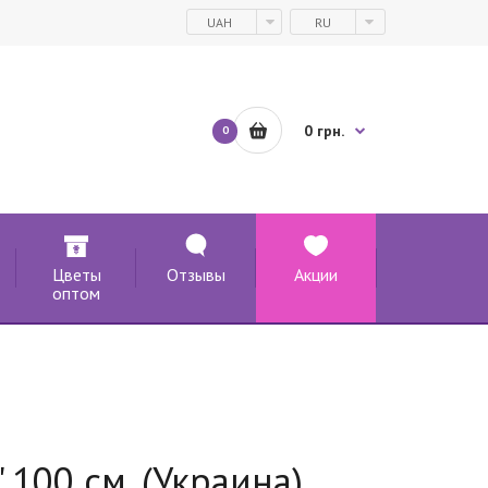
UAH
RU
0 грн.
0
Цветы
Отзывы
Акции
оптом
 100 см. (Украина)